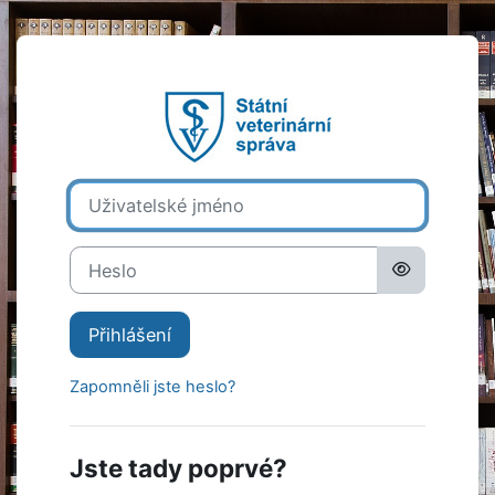
Přejít k hlavnímu obsahu
Přihlášení do E
Přeskočit na vytvoření nového účtu
Uživatelské jméno
Heslo
Přihlášení
Zapomněli jste heslo?
Jste tady poprvé?