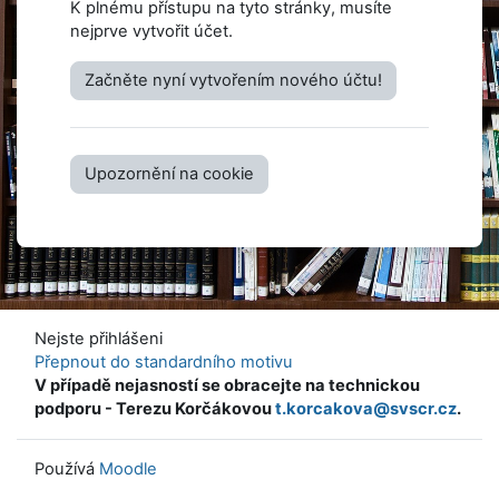
K plnému přístupu na tyto stránky, musíte
nejprve vytvořit účet.
Začněte nyní vytvořením nového účtu!
Upozornění na cookie
Nejste přihlášeni
Přepnout do standardního motivu
V případě nejasností se obracejte na technickou
podporu - Terezu Korčákovou
t.korcakova@svscr.cz
.
Používá
Moodle